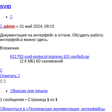
SVID
Цитата
Сообщение
admin
»
31 май 2024, 09:15
Документация на интерфейс в аттаче. Обсудить работу
интерфейса можно здесь.
Вложения
621792-svid-protocol-training-101-rev0p9.rar
(2.6 МБ) 60 скачиваний
Вернуться
к
Ответить
О
т
в
е
т
и
т
ь
началу
Версия для печати
1 сообщение • Страница
1
из
1
Вернуться в «Техническая документация, интерфейсы,