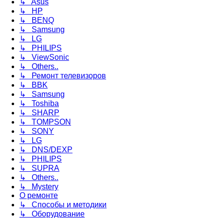
↳ Asus
↳ HP
↳ BENQ
↳ Samsung
↳ LG
↳ PHILIPS
↳ ViewSonic
↳ Others..
↳ Ремонт телевизоров
↳ BBK
↳ Samsung
↳ Toshiba
↳ SHARP
↳ TOMPSON
↳ SONY
↳ LG
↳ DNS/DEXP
↳ PHILIPS
↳ SUPRA
↳ Others..
↳ Mystery
О ремонте
↳ Способы и методики
↳ Оборудование