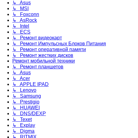
↳ Asus
↳ MSI
↳ Foxconn
↳ AsRock
↳ Intel
↳ ECS
↳ Ремонт видеокарт
↳ Ремонт Импульсных Блоков Питания
↳ Ремонт оперативной памяти
↳ Ремонт жестких дисков
Ремонт мобильной техники
↳ Ремонт планшетов
↳ Asus
↳ Acer
↳ APPLE IPAD
↳ Lenovo
↳ Samsung
↳ Prestigio
↳ HUAWEI
↳ DNS/DEXP
↳ Texet
↳ Explay
↳ Digma
↳ RITMIX