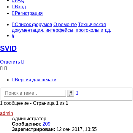
FAQ
Вход
Р
е
г
и
с
т
р
а
ц
и
я
Список форумов
О ремонте
Техническая
документация, интерфейсы, протоколы и т.д.
Поиск
SVID
Ответить
О
т
в
е
т
и
т
ь
Версия для печати
Расширенный
Поиск
поиск
1 сообщение • Страница
1
из
1
admin
Администратор
Сообщения:
209
Зарегистрирован:
12 сен 2017, 13:55