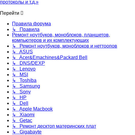
протоколы и т.д.»
Перейти
Правила форума
↳ Правила
Ремонт ноутбуков, моноблоков, планшетов,
компьютеров и их комплектующих
↳ Ремонт ноутбуков, моноблоков и неттоопов
↳ ASUS
↳ Acer&Emachines&Packard Bell
↳ DNS/DEXP
↳ Lenovo
↳ MSI
↳ Toshiba
↳ Samsung
↳ Sony
↳ HP
↳ Dell
↳ Apple Macbook
↳ Xiaomi
↳ Getac
↳ Ремонт десктоп материнских плат
↳ Gigabayte