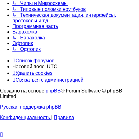
↳ Чипы и Микросхемы
↳ Типовые поломки ноутбуков
↳ Техническая документация, интерфейсы,
протоколы и т.д.
Программная часть
Барахолка
↳ Барахолка
Офтопик
↳ Офтопик
Список форумов
Часовой пояс:
UTC
Удалить cookies
Связаться
С
в
я
з
а
т
ь
с
я
с
а
д
м
и
н
и
с
т
р
а
ц
и
е
й
с
Создано на основе
phpBB
® Forum Software © phpBB
администрацией
Limited
Русская поддержка phpBB
Конфиденциальность
|
Правила