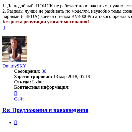
1. День добрый. ПОИСК не работает по вложениям, нужно вста
2. Разделы лучше не разбивать по моделям, неудобно темы созда
парнями (с 4PDA) воевал с телом BV4000Pro а такого бренда в 
Без роста репутации угасает мотивация!
Вернуться
к
началу
DmitriySKY
Сообщения:
36
Зарегистрирован:
13 мар 2018, 05:19
Откуда:
Uzhur
Контактная информация:
Контактная
информация
Сайт
пользователя
DmitriySKY
Re: Предложения и нововведения
Цитата