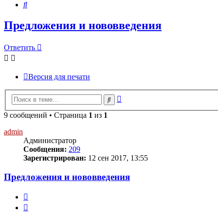
Поиск
Предложения и нововведения
Ответить
О
т
в
е
т
и
т
ь
Версия для печати
Расширенный
Поиск
поиск
9 сообщений • Страница
1
из
1
admin
Администратор
Сообщения:
209
Зарегистрирован:
12 сен 2017, 13:55
Предложения и нововведения
Цитата