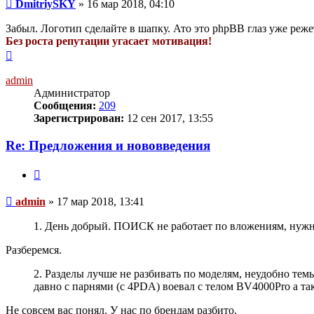
Сообщение
DmitriySKY
»
16 мар 2018, 04:10
Забыл. Логотип сделайте в шапку. Ато это phpBB глаз уже режет
Без роста репутации угасает мотивация!
Вернуться
к
началу
admin
Администратор
Сообщения:
209
Зарегистрирован:
12 сен 2017, 13:55
Re: Предложения и нововведения
Цитата
Сообщение
admin
»
17 мар 2018, 13:41
1. День добрый. ПОИСК не работает по вложениям, нужно
Разберемся.
2. Разделы лучше не разбивать по моделям, неудобно темы
давно с парнями (с 4PDA) воевал с телом BV4000Pro а так
Не совсем вас понял. У нас по брендам разбито.