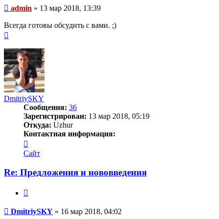
Сообщение
admin
»
13 мар 2018, 13:39
Всегда готовы обсудить с вами. ;)
Вернуться
к
началу
DmitriySKY
Сообщения:
36
Зарегистрирован:
13 мар 2018, 05:19
Откуда:
Uzhur
Контактная информация:
Контактная
информация
Сайт
пользователя
DmitriySKY
Re: Предложения и нововведения
Цитата
Сообщение
DmitriySKY
»
16 мар 2018, 04:02