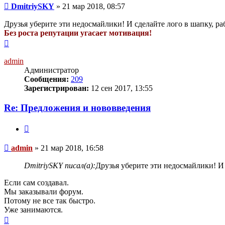
Сообщение
DmitriySKY
»
21 мар 2018, 08:57
Друзья уберите эти недосмайлики! И сделайте лого в шапку, раб
Без роста репутации угасает мотивация!
Вернуться
к
началу
admin
Администратор
Сообщения:
209
Зарегистрирован:
12 сен 2017, 13:55
Re: Предложения и нововведения
Цитата
Сообщение
admin
»
21 мар 2018, 16:58
DmitriySKY писал(а):
Друзья уберите эти недосмайлики! И 
Если сам создавал.
Мы заказывали форум.
Потому не все так быстро.
Уже занимаются.
Вернуться