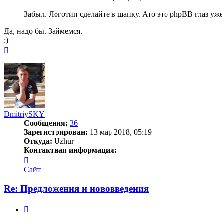
Забыл. Логотип сделайте в шапку. Ато это phpBB глаз уже
Да, надо бы. Займемся.
:)
Вернуться
к
началу
DmitriySKY
Сообщения:
36
Зарегистрирован:
13 мар 2018, 05:19
Откуда:
Uzhur
Контактная информация:
Контактная
информация
Сайт
пользователя
DmitriySKY
Re: Предложения и нововведения
Цитата