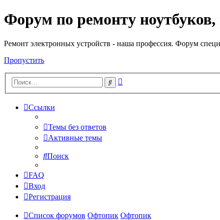
Форум по ремонту ноутбуков,
Регистрация
Ремонт электронных устройств - наша профессия. Форум специ
Пропустить
Расширенный
Поиск
поиск
Ссылки
Темы без ответов
Активные темы
Поиск
FAQ
Вход
Р
е
г
и
с
т
р
а
ц
и
я
Список форумов
Офтопик
Офтопик