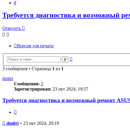
Поиск
Требуется диагностика и возможный 
Ответить
О
т
в
е
т
и
т
ь
Версия для печати
Расширенный
Поиск
поиск
3 сообщения • Страница
1
из
1
dmitri
Сообщения:
2
Зарегистрирован:
23 окт 2024, 19:57
Требуется диагностика и возможный ремонт AS
Цитата
Сообщение
dmitri
»
23 окт 2024, 20:19