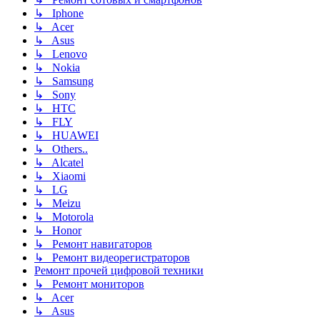
↳ Iphone
↳ Acer
↳ Asus
↳ Lenovo
↳ Nokia
↳ Samsung
↳ Sony
↳ HTC
↳ FLY
↳ HUAWEI
↳ Others..
↳ Alcatel
↳ Xiaomi
↳ LG
↳ Meizu
↳ Motorola
↳ Honor
↳ Ремонт навигаторов
↳ Ремонт видеорегистраторов
Ремонт прочей цифровой техники
↳ Ремонт мониторов
↳ Acer
↳ Asus