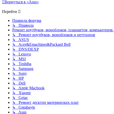
Вернуться в «Asus»
Перейти
Правила форума
↳ Правила
Ремонт ноутбуков, моноблоков, планшетов, компьютеров
↳ Ремонт ноутбуков, моноблоков и неттоопов
↳ ASUS
↳ Acer&Emachines&Packard Bell
↳ DNS/DEXP
↳ Lenovo
↳ MSI
↳ Toshiba
↳ Samsung
↳ Sony
↳ HP
↳ Dell
↳ Apple Macbook
↳ Xiaomi
↳ Getac
↳ Ремонт десктоп материнских плат
↳ Gigabayte
↳ Asus