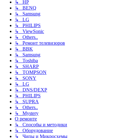
↳ HP
↳ BENQ
↳ Samsung
↳ LG
↳ PHILIPS
↳ ViewSonic
↳ Others..
↳ Ремонт телевизоров
↳ BBK
↳ Samsung
↳ Toshiba
↳ SHARP
↳ TOMPSON
↳ SONY
↳ LG
↳ DNS/DEXP
↳ PHILIPS
↳ SUPRA
↳ Others..
↳ Mystery
О ремонте
↳ Способы и методики
↳ Оборудование
↳ Чипы и Микросхемы