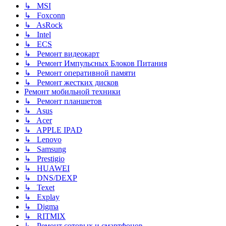
↳ MSI
↳ Foxconn
↳ AsRock
↳ Intel
↳ ECS
↳ Ремонт видеокарт
↳ Ремонт Импульсных Блоков Питания
↳ Ремонт оперативной памяти
↳ Ремонт жестких дисков
Ремонт мобильной техники
↳ Ремонт планшетов
↳ Asus
↳ Acer
↳ APPLE IPAD
↳ Lenovo
↳ Samsung
↳ Prestigio
↳ HUAWEI
↳ DNS/DEXP
↳ Texet
↳ Explay
↳ Digma
↳ RITMIX
↳ Ремонт сотовых и смартфонов