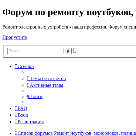
Форум по ремонту ноутбуков,
Регистрация
Ремонт электронных устройств - наша профессия. Форум специ
Пропустить
Расширенный
Поиск
поиск
Ссылки
Темы без ответов
Активные темы
Поиск
FAQ
Вход
Р
е
г
и
с
т
р
а
ц
и
я
Список форумов
Ремонт ноутбуков, моноблоков, планш