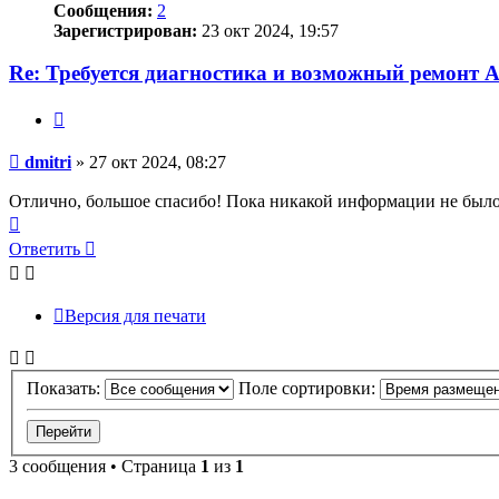
Сообщения:
2
Зарегистрирован:
23 окт 2024, 19:57
Re: Требуется диагностика и возможный ремонт
Цитата
Сообщение
dmitri
»
27 окт 2024, 08:27
Отлично, большое спасибо! Пока никакой информации не было и
Вернуться
к
Ответить
О
т
в
е
т
и
т
ь
началу
Версия для печати
Показать:
Поле сортировки:
3 сообщения • Страница
1
из
1