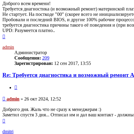
Доброго всем времени!
Требуется диагностика (и возможный ремонт) материнской 
Не стартует. На посткоде "00" (скорее всего не инициализируе
Пробовали и последний BIOS, и другие 100% рабочие процессоры
требуется диагностика причины такого её поведения и (при воз
UPD: Разумеется платно..
Вернуться
к
началу
admin
Администратор
Сообщения:
209
Зарегистрирован:
12 сен 2017, 13:55
Re: Требуется диагностика и возможный ремонт
Цитата
Сообщение
admin
»
26 окт 2024, 12:52
Доброго дня. Жаль что не сразу к менеджерам :)
Заметил спустя 3 дня... Отписал им и дал ваш контакт - должн
Вернуться
к
началу
dmitri