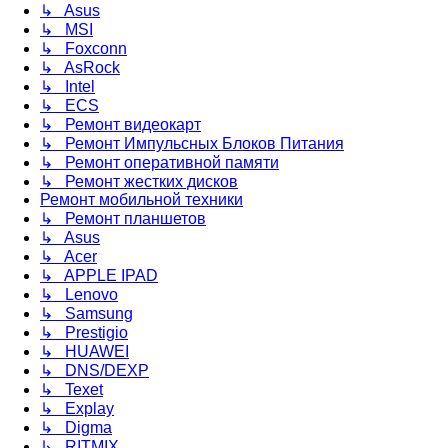
↳ Asus
↳ MSI
↳ Foxconn
↳ AsRock
↳ Intel
↳ ECS
↳ Ремонт видеокарт
↳ Ремонт Импульсных Блоков Питания
↳ Ремонт оперативной памяти
↳ Ремонт жестких дисков
Ремонт мобильной техники
↳ Ремонт планшетов
↳ Asus
↳ Acer
↳ APPLE IPAD
↳ Lenovo
↳ Samsung
↳ Prestigio
↳ HUAWEI
↳ DNS/DEXP
↳ Texet
↳ Explay
↳ Digma
↳ RITMIX