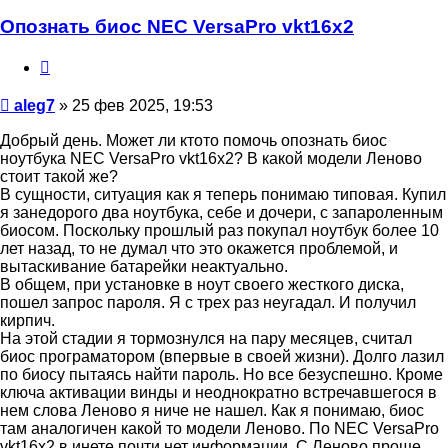
Опознать биос NEC VersaPro vkt16x2
Цитата
Сообщение
aleg7
»
25 фев 2025, 19:53
Добрый день. Может ли ктото помочь опознать биос
ноутбука NEC VersaPro vkt16x2? В какой модели Леново
стоит такой же?
В сущности, ситуация как я теперь понимаю типовая. Купил
я занедорого два ноутбука, себе и дочери, с запароленным
биосом. Поскольку прошлый раз покупал ноутбук более 10
лет назад, то не думал что это окажется проблемой, и
вытаскивание батарейки неактуально.
В общем, при установке в ноут своего жесткого диска,
пошел запрос пароля. Я с трех раз неугадал. И получил
кирпич.
На этой стадии я тормознулся на пару месяцев, считал
биос програматором (впервые в своей жизни). Долго лазил
по биосу пытаясь найти пароль. Но все безуспешно. Кроме
ключа активации винды и неоднократно встречавшегося в
нем слова Леново я ниче не нашел. Как я понимаю, биос
там аналогичен какой то модели Леново. По NEC VersaPro
vkt16x2 в инете почти нет информации. С Леново проще.