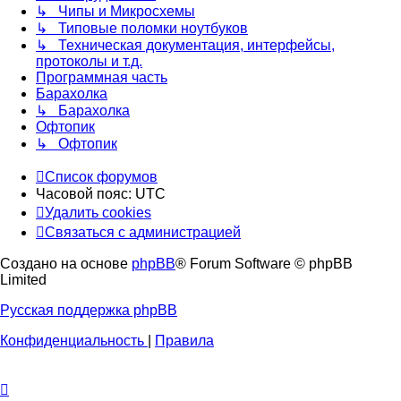
↳ Чипы и Микросхемы
↳ Типовые поломки ноутбуков
↳ Техническая документация, интерфейсы,
протоколы и т.д.
Программная часть
Барахолка
↳ Барахолка
Офтопик
↳ Офтопик
Список форумов
Часовой пояс:
UTC
Удалить cookies
Связаться
С
в
я
з
а
т
ь
с
я
с
а
д
м
и
н
и
с
т
р
а
ц
и
е
й
с
Создано на основе
phpBB
® Forum Software © phpBB
администрацией
Limited
Русская поддержка phpBB
Конфиденциальность
|
Правила