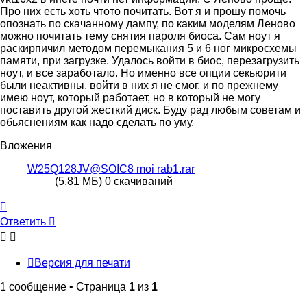
Про них есть хоть чтото почитать. Вот я и прошу помочь
опознать по скачанному дампу, по каким моделям Леново
можно почитать тему снятия пароля биоса. Сам ноут я
раскирпичил методом перемыкания 5 и 6 ног микросхемы
памяти, при загрузке. Удалось войти в биос, перезагрузить
ноут, и все заработало. Но именно все опции секьюрити
были неактивны, войти в них я не смог, и по прежнему
имею ноут, который работает, но в который не могу
поставить другой жесткий диск. Буду рад любым советам и
обьяснениям как надо сделать по уму.
Вложения
W25Q128JV@SOIC8 moi rab1.rar
(5.81 МБ) 0 скачиваний
Вернуться
к
Ответить
О
т
в
е
т
и
т
ь
началу
Версия для печати
1 сообщение • Страница
1
из
1