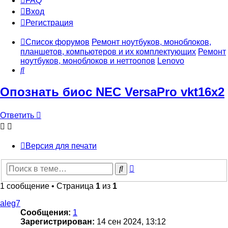
FAQ
Вход
Р
е
г
и
с
т
р
а
ц
и
я
Список форумов
Ремонт ноутбуков, моноблоков,
планшетов, компьютеров и их комплектующих
Ремонт
ноутбуков, моноблоков и неттоопов
Lenovo
Поиск
Опознать биос NEC VersaPro vkt16x2
Ответить
О
т
в
е
т
и
т
ь
Версия для печати
Расширенный
Поиск
поиск
1 сообщение • Страница
1
из
1
aleg7
Сообщения:
1
Зарегистрирован:
14 сен 2024, 13:12