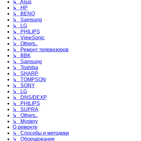
↳ Asus
↳ HP
↳ BENQ
↳ Samsung
↳ LG
↳ PHILIPS
↳ ViewSonic
↳ Others..
↳ Ремонт телевизоров
↳ BBK
↳ Samsung
↳ Toshiba
↳ SHARP
↳ TOMPSON
↳ SONY
↳ LG
↳ DNS/DEXP
↳ PHILIPS
↳ SUPRA
↳ Others..
↳ Mystery
О ремонте
↳ Способы и методики
↳ Оборудование