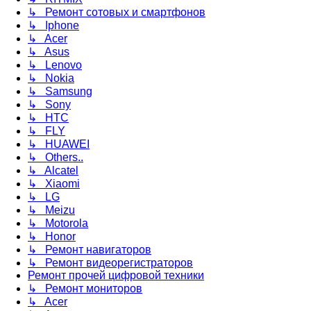
↳ Ремонт сотовых и смартфонов
↳ Iphone
↳ Acer
↳ Asus
↳ Lenovo
↳ Nokia
↳ Samsung
↳ Sony
↳ HTC
↳ FLY
↳ HUAWEI
↳ Others..
↳ Alcatel
↳ Xiaomi
↳ LG
↳ Meizu
↳ Motorola
↳ Honor
↳ Ремонт навигаторов
↳ Ремонт видеорегистраторов
Ремонт прочей цифровой техники
↳ Ремонт мониторов
↳ Acer