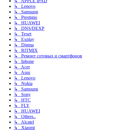
↳ APPLE IPAD
↳ Lenovo
↳ Samsung
↳ Prestigio
↳ HUAWEI
↳ DNS/DEXP
↳ Texet
↳ Explay
↳ Digma
↳ RITMIX
↳ Ремонт сотовых и смартфонов
↳ Iphone
↳ Acer
↳ Asus
↳ Lenovo
↳ Nokia
↳ Samsung
↳ Sony
↳ HTC
↳ FLY
↳ HUAWEI
↳ Others..
↳ Alcatel
↳ Xiaomi