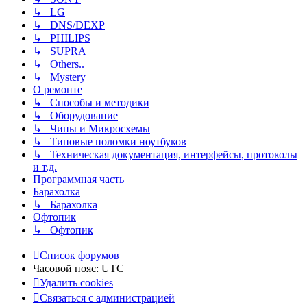
↳ LG
↳ DNS/DEXP
↳ PHILIPS
↳ SUPRA
↳ Others..
↳ Mystery
О ремонте
↳ Способы и методики
↳ Оборудование
↳ Чипы и Микросхемы
↳ Типовые поломки ноутбуков
↳ Техническая документация, интерфейсы, протоколы
и т.д.
Программная часть
Барахолка
↳ Барахолка
Офтопик
↳ Офтопик
Список форумов
Часовой пояс:
UTC
Удалить cookies
Связаться
С
в
я
з
а
т
ь
с
я
с
а
д
м
и
н
и
с
т
р
а
ц
и
е
й