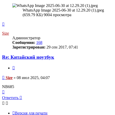
WhatsApp Image 2025-06-30 at 12.29.20 (1).jpeg
(659.79 КБ) 9004 просмотра
Вернуться
к
началу
Size
Администратор
Сообщения:
168
Зарегистрирован:
29 сен 2017, 07:41
Re: Китайский ноутбук
Цитата
Сообщение
Size
»
08 июл 2025, 04:07
NB685
Вернуться
к
Ответить
О
т
в
е
т
и
т
ь
началу
Версия для печати