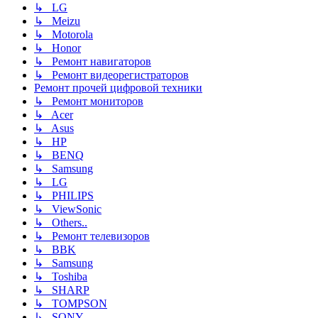
↳ LG
↳ Meizu
↳ Motorola
↳ Honor
↳ Ремонт навигаторов
↳ Ремонт видеорегистраторов
Ремонт прочей цифровой техники
↳ Ремонт мониторов
↳ Acer
↳ Asus
↳ HP
↳ BENQ
↳ Samsung
↳ LG
↳ PHILIPS
↳ ViewSonic
↳ Others..
↳ Ремонт телевизоров
↳ BBK
↳ Samsung
↳ Toshiba
↳ SHARP
↳ TOMPSON
↳ SONY