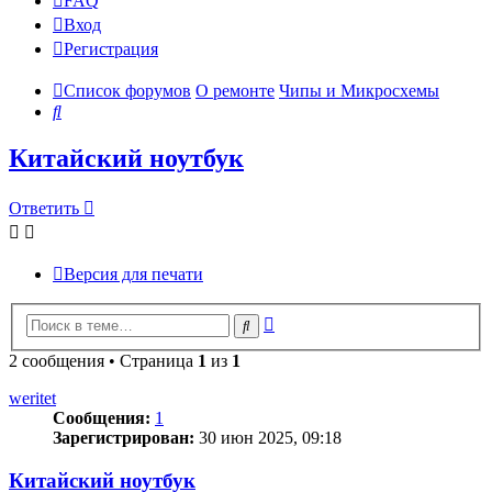
FAQ
Вход
Р
е
г
и
с
т
р
а
ц
и
я
Список форумов
О ремонте
Чипы и Микросхемы
Поиск
Китайский ноутбук
Ответить
О
т
в
е
т
и
т
ь
Версия для печати
Расширенный
Поиск
поиск
2 сообщения • Страница
1
из
1
weritet
Сообщения:
1
Зарегистрирован:
30 июн 2025, 09:18
Китайский ноутбук