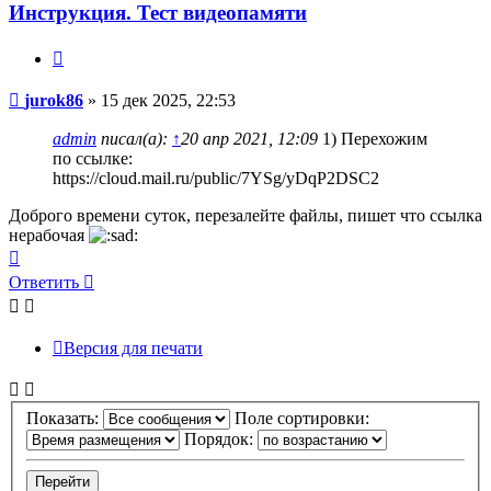
Инструкция. Тест видеопамяти
Цитата
Сообщение
jurok86
»
15 дек 2025, 22:53
admin
писал(а):
↑
20 апр 2021, 12:09
1) Перехожим
по ссылке:
https://cloud.mail.ru/public/7YSg/yDqP2DSC2
Доброго времени суток, перезалейте файлы, пишет что ссылка
нерабочая
Вернуться
к
Ответить
О
т
в
е
т
и
т
ь
началу
Версия для печати
Показать:
Поле сортировки:
Порядок: