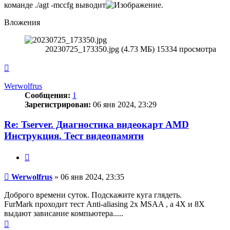
команде ./agt -mccfg выводит
.
Вложения
20230725_173350.jpg (4.73 МБ) 15334 просмотра
Вернуться
к
началу
Werwolfrus
Сообщения:
1
Зарегистрирован:
06 янв 2024, 23:29
Re: Tserver. Диагностика видеокарт AMD
Инструкция. Тест видеопамяти
Цитата
Сообщение
Werwolfrus
»
06 янв 2024, 23:35
Доброго времени суток. Подскажите куга глядеть.
FurMark проходит тест Anti-aliasing 2x MSAA , а 4Х и 8Х
выдают зависание компьютера.....
Вернуться