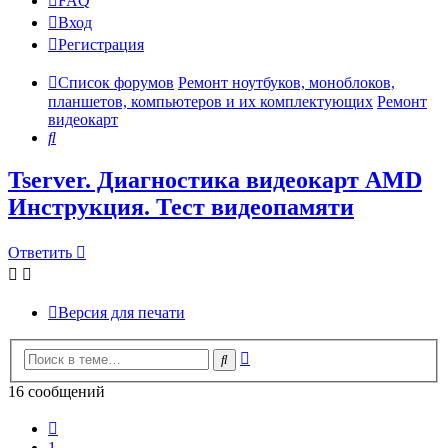
FAQ
Вход
Р
е
г
и
с
т
р
а
ц
и
я
Список форумов
Ремонт ноутбуков, моноблоков,
планшетов, компьютеров и их комплектующих
Ремонт
видеокарт
Поиск
Tserver. Диагностика видеокарт AMD
Инструкция. Тест видеопамяти
Ответить
О
т
в
е
т
и
т
ь
Версия для печати
Расширенный
Поиск
поиск
16 сообщений
Пред.
1