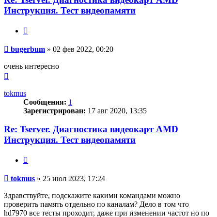
Инструкция. Тест видеопамяти
Цитата
Сообщение
bugerbum
»
02 фев 2022, 00:20
очень интересно
Вернуться
к
началу
tokmus
Сообщения:
1
Зарегистрирован:
17 авг 2020, 13:35
Re: Tserver. Диагностика видеокарт AMD
Инструкция. Тест видеопамяти
Цитата
Сообщение
tokmus
»
25 июл 2023, 17:24
Здравствуйте, подскажите какими командами можно
проверить память отдельно по каналам? Дело в том что
hd7970 все тесты проходит, даже при изменении частот но по