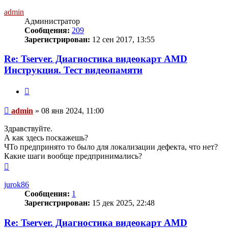
к
началу
admin
Администратор
Сообщения:
209
Зарегистрирован:
12 сен 2017, 13:55
Re: Tserver. Диагностика видеокарт AMD
Инструкция. Тест видеопамяти
Цитата
Сообщение
admin
»
08 янв 2024, 11:00
Здравствуйте.
А как здесь поскажешь?
ЧТо предпринято то было для локализации дефекта, что нет?
Какие шаги вообще предпринимались?
Вернуться
к
началу
jurok86
Сообщения:
1
Зарегистрирован:
15 дек 2025, 22:48
Re: Tserver. Диагностика видеокарт AMD