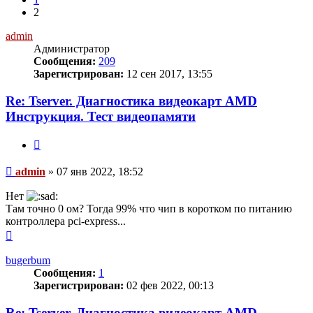
2
admin
Администратор
Сообщения:
209
Зарегистрирован:
12 сен 2017, 13:55
Re: Tserver. Диагностика видеокарт AMD
Инструкция. Тест видеопамяти
Цитата
Сообщение
admin
»
07 янв 2022, 18:52
Нет
Там точно 0 ом? Тогда 99% что чип в коротком по питанию
контроллера pci-express...
Вернуться
к
началу
bugerbum
Сообщения:
1
Зарегистрирован:
02 фев 2022, 00:13
Re: Tserver. Диагностика видеокарт AMD