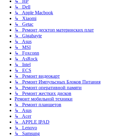
↳ HP
↳ Dell
↳ Apple Macbook
↳ Xiaomi
↳ Getac
↳ Ремонт десктоп материнских плат
↳ Gigabayte
↳ Asus
↳ MSI
↳ Foxconn
↳ AsRock
↳ Intel
↳ ECS
↳ Ремонт видеокарт
↳ Ремонт Импульсных Блоков Питания
↳ Ремонт оперативной памяти
↳ Ремонт жестких дисков
Ремонт мобильной техники
↳ Ремонт планшетов
↳ Asus
↳ Acer
↳ APPLE IPAD
↳ Lenovo
↳ Samsung