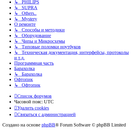
↳ PHILIPS
↳ SUPRA
↳ Others..
↳ Mystery
О ремонте
↳ Способы и методики
↳ Оборудование
↳ Чипы и Микросхемы
↳ Типовые поломки ноутбуков
↳ Техническая документация, интерфейсы, протоколы
и т.д.
Программная часть
Барахолка
↳ Барахолка
Офтопик
↳ Офтопик
Список форумов
Часовой пояс:
UTC
Удалить cookies
Связаться
С
в
я
з
а
т
ь
с
я
с
а
д
м
и
н
и
с
т
р
а
ц
и
е
й
с
Создано на основе
phpBB
® Forum Software © phpBB Limited
администрацией