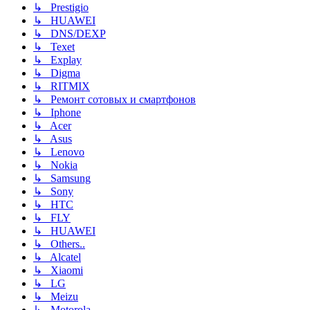
↳ Prestigio
↳ HUAWEI
↳ DNS/DEXP
↳ Texet
↳ Explay
↳ Digma
↳ RITMIX
↳ Ремонт сотовых и смартфонов
↳ Iphone
↳ Acer
↳ Asus
↳ Lenovo
↳ Nokia
↳ Samsung
↳ Sony
↳ HTC
↳ FLY
↳ HUAWEI
↳ Others..
↳ Alcatel
↳ Xiaomi
↳ LG
↳ Meizu
↳ Motorola