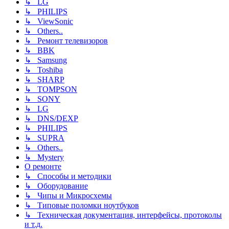
↳ LG
↳ PHILIPS
↳ ViewSonic
↳ Others..
↳ Ремонт телевизоров
↳ BBK
↳ Samsung
↳ Toshiba
↳ SHARP
↳ TOMPSON
↳ SONY
↳ LG
↳ DNS/DEXP
↳ PHILIPS
↳ SUPRA
↳ Others..
↳ Mystery
О ремонте
↳ Способы и методики
↳ Оборудование
↳ Чипы и Микросхемы
↳ Типовые поломки ноутбуков
↳ Техническая документация, интерфейсы, протоколы
и т.д.