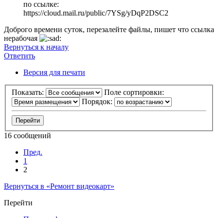
по ссылке:
https://cloud.mail.ru/public/7YSg/yDqP2DSC2
Доброго времени суток, перезалейте файлы, пишет что ссылка
нерабочая
Вернуться к началу
Ответить
О
т
в
е
т
и
т
ь
Версия для печати
Показать:
Поле сортировки:
Порядок:
16 сообщений
Пред.
1
2
Вернуться в «Ремонт видеокарт»
Перейти