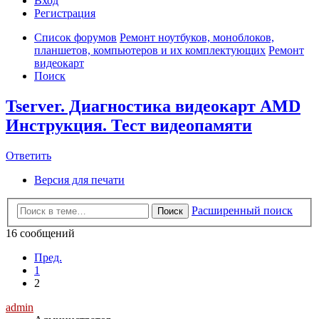
Вход
Р
е
г
и
с
т
р
а
ц
и
я
Список форумов
Ремонт ноутбуков, моноблоков,
планшетов, компьютеров и их комплектующих
Ремонт
видеокарт
Поиск
Tserver. Диагностика видеокарт AMD
Инструкция. Тест видеопамяти
Ответить
О
т
в
е
т
и
т
ь
Версия для печати
Расширенный поиск
Поиск
16 сообщений
Пред.
1
2
admin