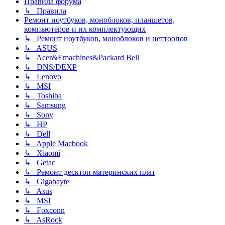
Правила форума
↳ Правила
Ремонт ноутбуков, моноблоков, планшетов,
компьютеров и их комплектующих
↳ Ремонт ноутбуков, моноблоков и неттоопов
↳ ASUS
↳ Acer&Emachines&Packard Bell
↳ DNS/DEXP
↳ Lenovo
↳ MSI
↳ Toshiba
↳ Samsung
↳ Sony
↳ HP
↳ Dell
↳ Apple Macbook
↳ Xiaomi
↳ Getac
↳ Ремонт десктоп материнских плат
↳ Gigabayte
↳ Asus
↳ MSI
↳ Foxconn
↳ AsRock