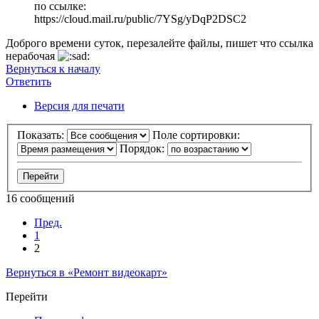
по ссылке:
https://cloud.mail.ru/public/7YSg/yDqP2DSC2
Доброго времени суток, перезалейте файлы, пишет что ссылка
нерабочая
Вернуться к началу
Ответить
О
т
в
е
т
и
т
ь
Версия для печати
Показать:
Поле сортировки:
Порядок:
16 сообщений
Пред.
1
2
Вернуться в «Ремонт видеокарт»
Перейти