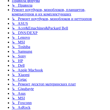
Правила форума
↳ Правила
Ремонт ноутбуков, моноблоков, планшетов,
компьютеров и их комплектующих
↳ Ремонт ноутбуков, моноблоков и неттоопов
↳ ASUS
↳ Acer&Emachines&Packard Bell
↳ DNS/DEXP
↳ Lenovo
↳ MSI
↳ Toshiba
↳ Samsung
↳ Sony
↳ HP
↳ Dell
↳ Apple Macbook
↳ Xiaomi
↳ Getac
↳ Ремонт десктоп материнских плат
↳ Gigabayte
↳ Asus
↳ MSI
↳ Foxconn
↳ AsRock