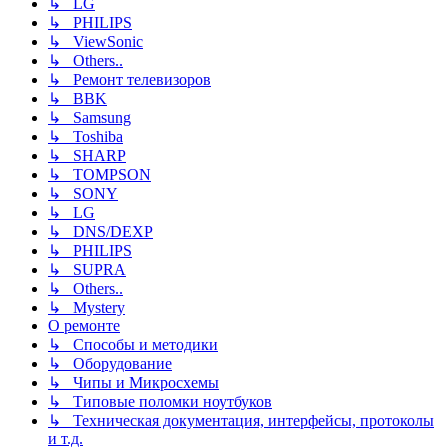
↳ LG
↳ PHILIPS
↳ ViewSonic
↳ Others..
↳ Ремонт телевизоров
↳ BBK
↳ Samsung
↳ Toshiba
↳ SHARP
↳ TOMPSON
↳ SONY
↳ LG
↳ DNS/DEXP
↳ PHILIPS
↳ SUPRA
↳ Others..
↳ Mystery
О ремонте
↳ Способы и методики
↳ Оборудование
↳ Чипы и Микросхемы
↳ Типовые поломки ноутбуков
↳ Техническая документация, интерфейсы, протоколы
и т.д.