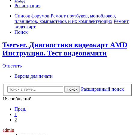
Вход
Р
е
г
и
с
т
р
а
ц
и
я
Список форумов
Ремонт ноутбуков, моноблоков,
планшетов, компьютеров и их комплектующих
Ремонт
видеокарт
Поиск
Tserver. Диагностика видеокарт AMD
Инструкция. Тест видеопамяти
Ответить
О
т
в
е
т
и
т
ь
Версия для печати
Расширенный поиск
Поиск
16 сообщений
Пред.
1
2
admin