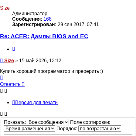
к
началу
Size
Администратор
Сообщения:
168
Зарегистрирован:
29 сен 2017, 07:41
Re: ACER: Дампы BIOS and EC
Цитата
Сообщение
Size
»
15 май 2026, 13:12
Купить хороший программатор и првоерить :)
Вернуться
к
Ответить
О
т
в
е
т
и
т
ь
началу
Версия для печати
Показать:
Поле сортировки:
Порядок: