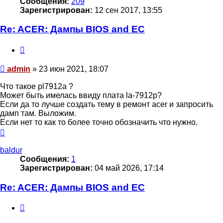
Сообщения:
209
Зарегистрирован:
12 сен 2017, 13:55
Re: ACER: Дампы BIOS and EC
Цитата
Сообщение
admin
»
23 июн 2021, 18:07
Что такое pl7912a ?
Может быть имелась ввиду плата la-7912p?
Если да то лучше создать тему в ремонт acer и запросить
дамп там. Выложим.
Если нет то как то более точно обозначить что нужно.
Вернуться
к
началу
baldur
Сообщения:
1
Зарегистрирован:
04 май 2026, 17:14
Re: ACER: Дампы BIOS and EC
Цитата