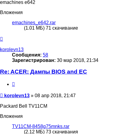
emachines e642
Вложения
emachines_e642.rar
(1.01 МБ) 71 скачивание
Вернуться
к
началу
korolevn13
Сообщения:
58
Зарегистрирован:
30 мар 2018, 21:34
Re: ACER: Дампы BIOS and EC
Цитата
Сообщение
korolevn13
»
08 апр 2018, 21:47
Packard Bell TV11CM
Вложения
TV11CM-8458g75mnks.rar
(2.12 МБ) 73 скачивания