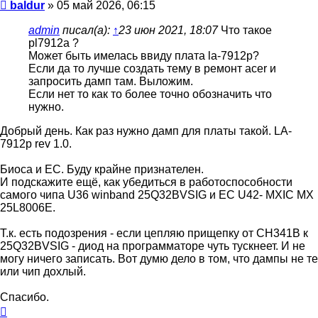
Сообщение
baldur
»
05 май 2026, 06:15
admin
писал(а):
↑
23 июн 2021, 18:07
Что такое
pl7912a ?
Может быть имелась ввиду плата la-7912p?
Если да то лучше создать тему в ремонт acer и
запросить дамп там. Выложим.
Если нет то как то более точно обозначить что
нужно.
Добрый день. Как раз нужно дамп для платы такой. LA-
7912p rev 1.0.
Биоса и ЕС. Буду крайне признателен.
И подскажите ещё, как убедиться в работоспособности
самого чипа U36 winband 25Q32BVSIG и ЕС U42- MXIC MX
25L8006E.
Т.к. есть подозрения - если цепляю прищепку от CH341B к
25Q32BVSIG - диод на программаторе чуть тускнеет. И не
могу ничего записать. Вот думю дело в том, что дампы не те
или чип дохлый.
Спасибо.
Вернуться