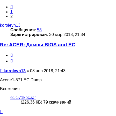
Пред.
1
2
korolevn13
Сообщения:
58
Зарегистрирован:
30 мар 2018, 21:34
Re: ACER: Дампы BIOS and EC
Цитата
Сообщение
korolevn13
»
08 апр 2018, 21:43
Acer e1-571 EC Dump
Вложения
e1-571kbc.rar
(226.36 КБ) 79 скачиваний
Вернуться
к