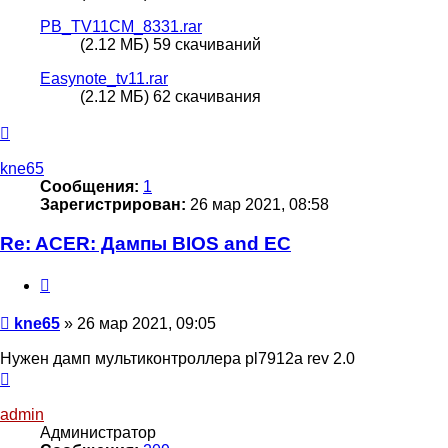
PB_TV11CM_8331.rar
(2.12 МБ) 59 скачиваний
Easynote_tv11.rar
(2.12 МБ) 62 скачивания
Вернуться
к
началу
kne65
Сообщения:
1
Зарегистрирован:
26 мар 2021, 08:58
Re: ACER: Дампы BIOS and EC
Цитата
Сообщение
kne65
»
26 мар 2021, 09:05
Нужен дамп мультиконтроллера pl7912a rev 2.0
Вернуться
к
началу
admin
Администратор