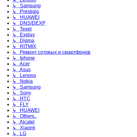
↳ Samsung
↳ Prestigio
↳ HUAWEI
↳ DNS/DEXP
↳ Texet
↳ Explay
↳ Digma
↳ RITMIX
↳ Ремонт сотовых и смартфонов
↳ Iphone
↳ Acer
↳ Asus
↳ Lenovo
↳ Nokia
↳ Samsung
↳ Sony
↳ HTC
↳ FLY
↳ HUAWEI
↳ Others..
↳ Alcatel
↳ Xiaomi
↳ LG