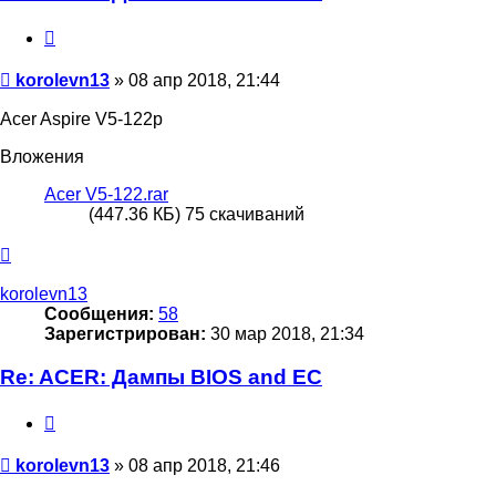
Цитата
Сообщение
korolevn13
»
08 апр 2018, 21:44
Acer Aspire V5-122p
Вложения
Acer V5-122.rar
(447.36 КБ) 75 скачиваний
Вернуться
к
началу
korolevn13
Сообщения:
58
Зарегистрирован:
30 мар 2018, 21:34
Re: ACER: Дампы BIOS and EC
Цитата
Сообщение
korolevn13
»
08 апр 2018, 21:46