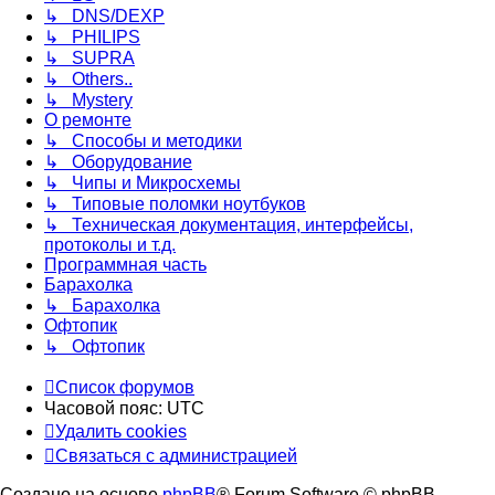
↳ DNS/DEXP
↳ PHILIPS
↳ SUPRA
↳ Others..
↳ Mystery
О ремонте
↳ Способы и методики
↳ Оборудование
↳ Чипы и Микросхемы
↳ Типовые поломки ноутбуков
↳ Техническая документация, интерфейсы,
протоколы и т.д.
Программная часть
Барахолка
↳ Барахолка
Офтопик
↳ Офтопик
Список форумов
Часовой пояс:
UTC
Удалить cookies
Связаться
С
в
я
з
а
т
ь
с
я
с
а
д
м
и
н
и
с
т
р
а
ц
и
е
й
с
Создано на основе
phpBB
® Forum Software © phpBB