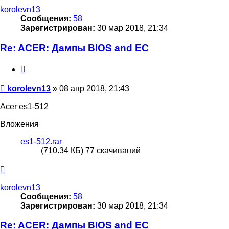
началу
korolevn13
Сообщения:
58
Зарегистрирован:
30 мар 2018, 21:34
Re: ACER: Дампы BIOS and EC
Цитата
Сообщение
korolevn13
»
08 апр 2018, 21:43
Acer es1-512
Вложения
es1-512.rar
(710.34 КБ) 77 скачиваний
Вернуться
к
началу
korolevn13
Сообщения:
58
Зарегистрирован:
30 мар 2018, 21:34
Re: ACER: Дампы BIOS and EC