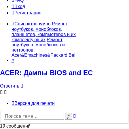
FAQ
Вход
Р
е
г
и
с
т
р
а
ц
и
я
Список форумов
Ремонт
ноутбуков, моноблоков,
планшетов, компьютеров и их
комплектующих
Ремонт
ноутбуков, моноблоков и
неттоопов
Acer&Emachines&Packard Bell
Поиск
ACER: Дампы BIOS and EC
Ответить
О
т
в
е
т
и
т
ь
Версия для печати
Расширенный
Поиск
поиск
19 сообщений