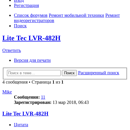
Вход
Р
е
г
и
с
т
р
а
ц
и
я
Список форумов
Ремонт мобильной техники
Ремонт
видеорегистраторов
Поиск
Lite Tec LVR-482H
Ответить
О
т
в
е
т
и
т
ь
Версия для печати
Расширенный поиск
Поиск
4 сообщения • Страница
1
из
1
Mike
Сообщения:
11
Зарегистрирован:
13 мар 2018, 06:43
Lite Tec LVR-482H
Цитата