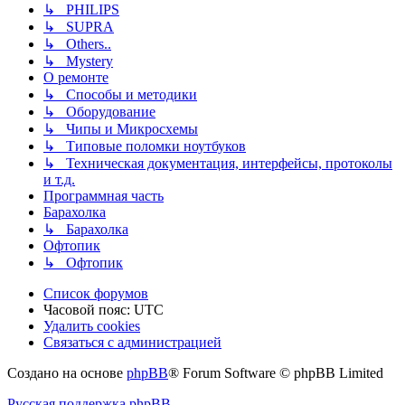
↳ PHILIPS
↳ SUPRA
↳ Others..
↳ Mystery
О ремонте
↳ Способы и методики
↳ Оборудование
↳ Чипы и Микросхемы
↳ Типовые поломки ноутбуков
↳ Техническая документация, интерфейсы, протоколы
и т.д.
Программная часть
Барахолка
↳ Барахолка
Офтопик
↳ Офтопик
Список форумов
Часовой пояс:
UTC
Удалить cookies
Связаться
С
в
я
з
а
т
ь
с
я
с
а
д
м
и
н
и
с
т
р
а
ц
и
е
й
с
Создано на основе
phpBB
® Forum Software © phpBB Limited
администрацией
Русская поддержка phpBB