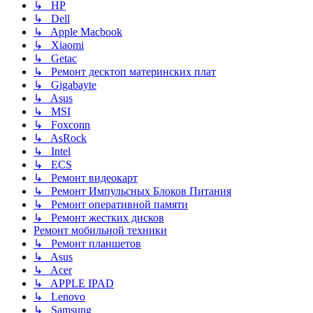
↳ HP
↳ Dell
↳ Apple Macbook
↳ Xiaomi
↳ Getac
↳ Ремонт десктоп материнских плат
↳ Gigabayte
↳ Asus
↳ MSI
↳ Foxconn
↳ AsRock
↳ Intel
↳ ECS
↳ Ремонт видеокарт
↳ Ремонт Импульсных Блоков Питания
↳ Ремонт оперативной памяти
↳ Ремонт жестких дисков
Ремонт мобильной техники
↳ Ремонт планшетов
↳ Asus
↳ Acer
↳ APPLE IPAD
↳ Lenovo
↳ Samsung