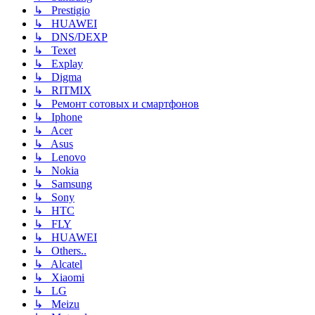
↳ Prestigio
↳ HUAWEI
↳ DNS/DEXP
↳ Texet
↳ Explay
↳ Digma
↳ RITMIX
↳ Ремонт сотовых и смартфонов
↳ Iphone
↳ Acer
↳ Asus
↳ Lenovo
↳ Nokia
↳ Samsung
↳ Sony
↳ HTC
↳ FLY
↳ HUAWEI
↳ Others..
↳ Alcatel
↳ Xiaomi
↳ LG
↳ Meizu