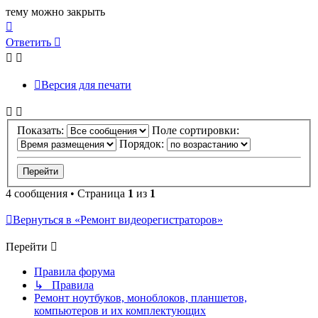
тему можно закрыть
Вернуться
к
Ответить
О
т
в
е
т
и
т
ь
началу
Версия для печати
Показать:
Поле сортировки:
Порядок:
4 сообщения • Страница
1
из
1
Вернуться в «Ремонт видеорегистраторов»
Перейти
Правила форума
↳ Правила
Ремонт ноутбуков, моноблоков, планшетов,
компьютеров и их комплектующих