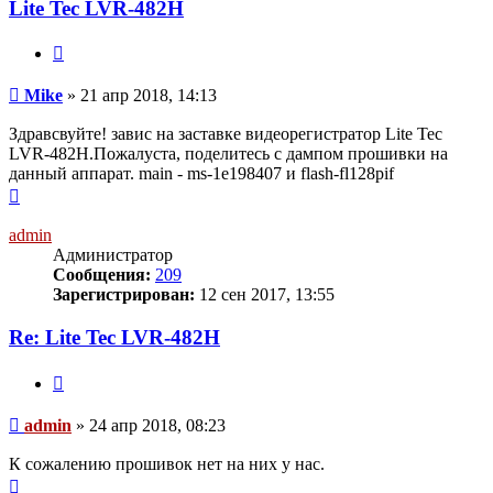
Lite Tec LVR-482H
Цитата
Сообщение
Mike
»
21 апр 2018, 14:13
Здравсвуйте! завис на заставке видеорегистратор Lite Tec
LVR-482H.Пожалуста, поделитесь с дампом прошивки на
данный аппарат. main - ms-1e198407 и flash-fl128pif
Вернуться
к
началу
admin
Администратор
Сообщения:
209
Зарегистрирован:
12 сен 2017, 13:55
Re: Lite Tec LVR-482H
Цитата
Сообщение
admin
»
24 апр 2018, 08:23
К сожалению прошивок нет на них у нас.
Вернуться