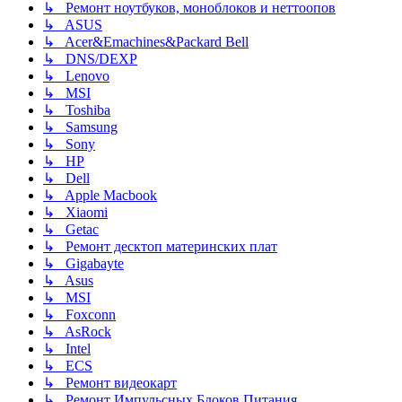
↳ Ремонт ноутбуков, моноблоков и неттоопов
↳ ASUS
↳ Acer&Emachines&Packard Bell
↳ DNS/DEXP
↳ Lenovo
↳ MSI
↳ Toshiba
↳ Samsung
↳ Sony
↳ HP
↳ Dell
↳ Apple Macbook
↳ Xiaomi
↳ Getac
↳ Ремонт десктоп материнских плат
↳ Gigabayte
↳ Asus
↳ MSI
↳ Foxconn
↳ AsRock
↳ Intel
↳ ECS
↳ Ремонт видеокарт
↳ Ремонт Импульсных Блоков Питания