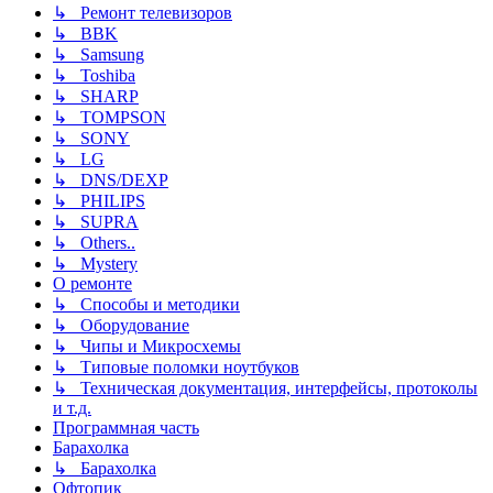
↳ Ремонт телевизоров
↳ BBK
↳ Samsung
↳ Toshiba
↳ SHARP
↳ TOMPSON
↳ SONY
↳ LG
↳ DNS/DEXP
↳ PHILIPS
↳ SUPRA
↳ Others..
↳ Mystery
О ремонте
↳ Способы и методики
↳ Оборудование
↳ Чипы и Микросхемы
↳ Типовые поломки ноутбуков
↳ Техническая документация, интерфейсы, протоколы
и т.д.
Программная часть
Барахолка
↳ Барахолка
Офтопик