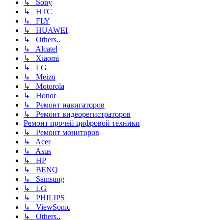
↳ Sony
↳ HTC
↳ FLY
↳ HUAWEI
↳ Others..
↳ Alcatel
↳ Xiaomi
↳ LG
↳ Meizu
↳ Motorola
↳ Honor
↳ Ремонт навигаторов
↳ Ремонт видеорегистраторов
Ремонт прочей цифровой техники
↳ Ремонт мониторов
↳ Acer
↳ Asus
↳ HP
↳ BENQ
↳ Samsung
↳ LG
↳ PHILIPS
↳ ViewSonic
↳ Others..