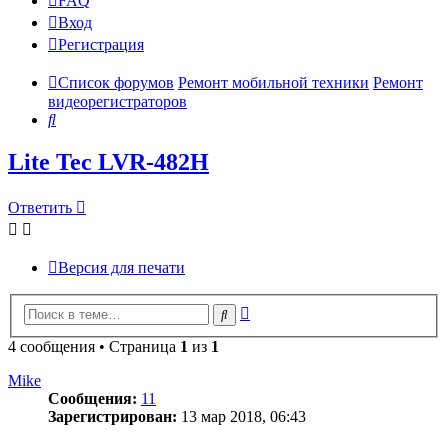
FAQ
Вход
Р
е
г
и
с
т
р
а
ц
и
я
Список форумов
Ремонт мобильной техники
Ремонт
видеорегистраторов
Поиск
Lite Tec LVR-482H
Ответить
О
т
в
е
т
и
т
ь
Версия для печати
Расширенный
Поиск
поиск
4 сообщения • Страница
1
из
1
Mike
Сообщения:
11
Зарегистрирован:
13 мар 2018, 06:43