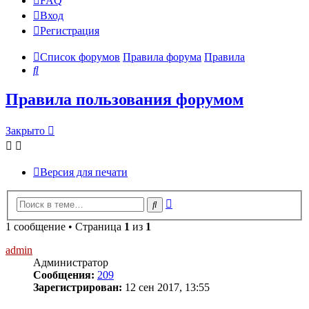
FAQ
Вход
Р
е
г
и
с
т
р
а
ц
и
я
Список форумов
Правила форума
Правила
Поиск
Правила пользования форумом
Закрыто
Закрыто
Версия для печати
Расширенный
Поиск
поиск
1 сообщение • Страница
1
из
1
admin
Администратор
Сообщения:
209
Зарегистрирован:
12 сен 2017, 13:55