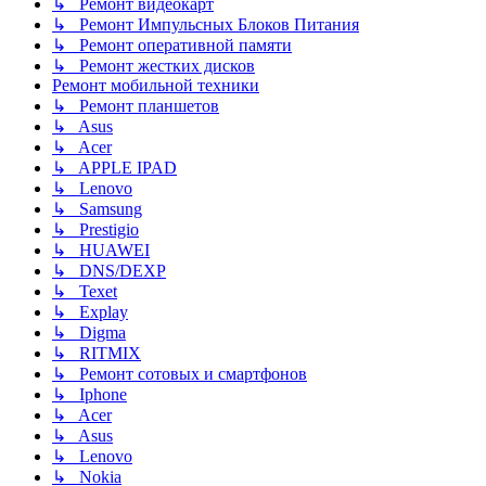
↳ Ремонт видеокарт
↳ Ремонт Импульсных Блоков Питания
↳ Ремонт оперативной памяти
↳ Ремонт жестких дисков
Ремонт мобильной техники
↳ Ремонт планшетов
↳ Asus
↳ Acer
↳ APPLE IPAD
↳ Lenovo
↳ Samsung
↳ Prestigio
↳ HUAWEI
↳ DNS/DEXP
↳ Texet
↳ Explay
↳ Digma
↳ RITMIX
↳ Ремонт сотовых и смартфонов
↳ Iphone
↳ Acer
↳ Asus
↳ Lenovo
↳ Nokia