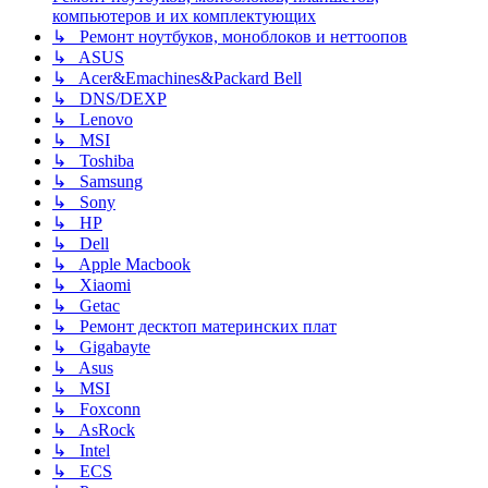
компьютеров и их комплектующих
↳ Ремонт ноутбуков, моноблоков и неттоопов
↳ ASUS
↳ Acer&Emachines&Packard Bell
↳ DNS/DEXP
↳ Lenovo
↳ MSI
↳ Toshiba
↳ Samsung
↳ Sony
↳ HP
↳ Dell
↳ Apple Macbook
↳ Xiaomi
↳ Getac
↳ Ремонт десктоп материнских плат
↳ Gigabayte
↳ Asus
↳ MSI
↳ Foxconn
↳ AsRock
↳ Intel
↳ ECS