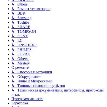
↳ Others..
↳ Ремонт телевизоров
↳ BBK
↳ Samsung
↳ Toshiba
↳ SHARP
↳ TOMPSON
↳ SONY
↳ LG
↳ DNS/DEXP
↳ PHILIPS
↳ SUPRA
↳ Others..
↳ Mystery
О ремонте
↳ Способы и методики
↳ Оборудование
↳ Чипы и Микросхемы
↳ Типовые поломки ноутбуков
↳ Техническая документация, интерфейсы, протоколы
и т.д.
Программная часть
Барахолка