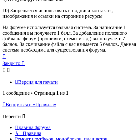
10) Запрещается использовать в подписи контакты,
изоображения и ссылки на сторонние ресурсы
На форуме используется бальная система. За написание 1
сообщения вы получаете 1 балл. За добавление полезного
файла на форум (прошивки, схемы и т.д.) вы получаете 7
баллов. За скачивание файла с вас взимается 5 баллов. Данная
система необходима для существования форума.
Вернуться
к
Закрыто
Закрыто
началу
Версия для печати
1 сообщение • Страница
1
из
1
Вернуться в «Правила»
Перейти
Правила форума
↳ Правила
Ремонт ноутбуков, моноблоков, планшетов,