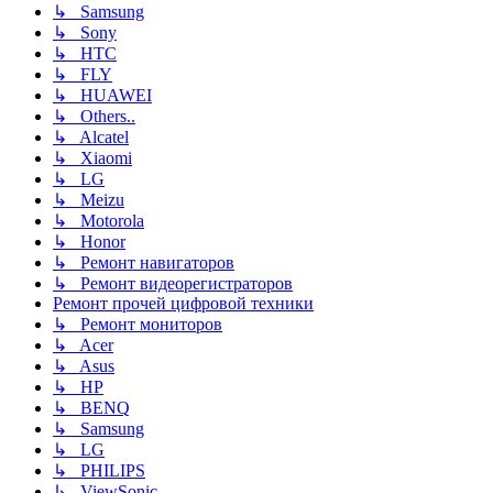
↳ Samsung
↳ Sony
↳ HTC
↳ FLY
↳ HUAWEI
↳ Others..
↳ Alcatel
↳ Xiaomi
↳ LG
↳ Meizu
↳ Motorola
↳ Honor
↳ Ремонт навигаторов
↳ Ремонт видеорегистраторов
Ремонт прочей цифровой техники
↳ Ремонт мониторов
↳ Acer
↳ Asus
↳ HP
↳ BENQ
↳ Samsung
↳ LG
↳ PHILIPS
↳ ViewSonic