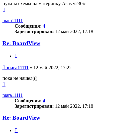
нужны схемы на материнку Asus v230ic
Вернуться
к
началу
mara11111
Сообщения:
4
Зарегистрирован:
12 май 2022, 17:18
Re: BoardView
Цитата
Сообщение
mara11111
»
12 май 2022, 17:22
пока не нашел(((
Вернуться
к
началу
mara11111
Сообщения:
4
Зарегистрирован:
12 май 2022, 17:18
Re: BoardView
Цитата