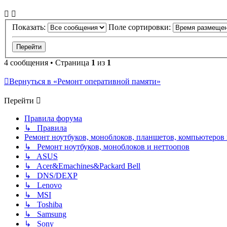
Показать:
Поле сортировки:
4 сообщения • Страница
1
из
1
Вернуться в «Ремонт оперативной памяти»
Перейти
Правила форума
↳ Правила
Ремонт ноутбуков, моноблоков, планшетов, компьютеров
↳ Ремонт ноутбуков, моноблоков и неттоопов
↳ ASUS
↳ Acer&Emachines&Packard Bell
↳ DNS/DEXP
↳ Lenovo
↳ MSI
↳ Toshiba
↳ Samsung
↳ Sony