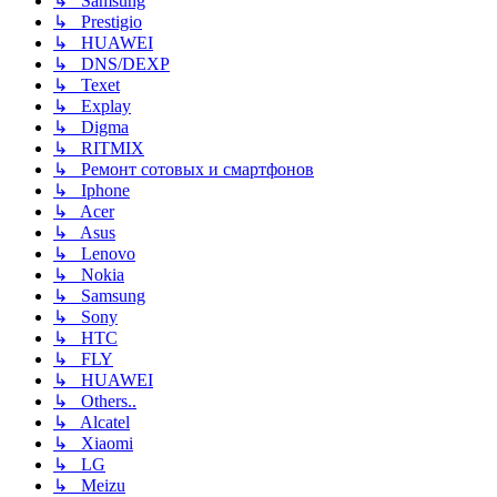
↳ Samsung
↳ Prestigio
↳ HUAWEI
↳ DNS/DEXP
↳ Texet
↳ Explay
↳ Digma
↳ RITMIX
↳ Ремонт сотовых и смартфонов
↳ Iphone
↳ Acer
↳ Asus
↳ Lenovo
↳ Nokia
↳ Samsung
↳ Sony
↳ HTC
↳ FLY
↳ HUAWEI
↳ Others..
↳ Alcatel
↳ Xiaomi
↳ LG
↳ Meizu