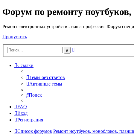
Форум по ремонту ноутбуков,
Регистрация
Ремонт электронных устройств - наша профессия. Форум специ
Пропустить
Расширенный
Поиск
поиск
Ссылки
Темы без ответов
Активные темы
Поиск
FAQ
Вход
Р
е
г
и
с
т
р
а
ц
и
я
Список форумов
Ремонт ноутбуков, моноблоков, планш