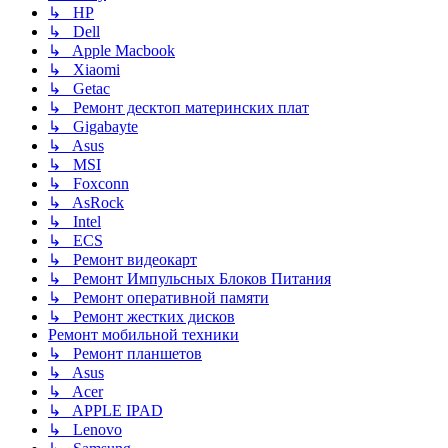
↳ HP
↳ Dell
↳ Apple Macbook
↳ Xiaomi
↳ Getac
↳ Ремонт десктоп материнских плат
↳ Gigabayte
↳ Asus
↳ MSI
↳ Foxconn
↳ AsRock
↳ Intel
↳ ECS
↳ Ремонт видеокарт
↳ Ремонт Импульсных Блоков Питания
↳ Ремонт оперативной памяти
↳ Ремонт жестких дисков
Ремонт мобильной техники
↳ Ремонт планшетов
↳ Asus
↳ Acer
↳ APPLE IPAD
↳ Lenovo