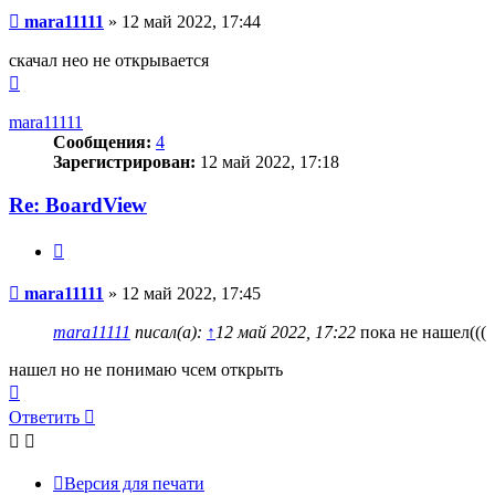
Сообщение
mara11111
»
12 май 2022, 17:44
скачал нео не открывается
Вернуться
к
началу
mara11111
Сообщения:
4
Зарегистрирован:
12 май 2022, 17:18
Re: BoardView
Цитата
Сообщение
mara11111
»
12 май 2022, 17:45
mara11111
писал(а):
↑
12 май 2022, 17:22
пока не нашел(((
нашел но не понимаю чсем открыть
Вернуться
к
Ответить
О
т
в
е
т
и
т
ь
началу
Версия для печати