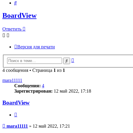
Поиск
BoardView
Ответить
О
т
в
е
т
и
т
ь
Версия для печати
Расширенный
Поиск
поиск
4 сообщения • Страница
1
из
1
mara11111
Сообщения:
4
Зарегистрирован:
12 май 2022, 17:18
BoardView
Цитата
Сообщение
mara11111
»
12 май 2022, 17:21