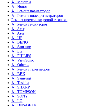
↳ Motorola
↳ Honor
↳ Ремонт навигаторов
↳ Ремонт видеорегистраторов
Ремонт прочей цифровой техники
↳ Ремонт мониторов
↳ Acer
↳ Asus
↳ HP
↳ BENQ
↳ Samsung
↳ LG
↳ PHILIPS
↳ ViewSonic
↳ Others..
↳ Ремонт телевизоров
↳ BBK
↳ Samsung
↳ Toshiba
↳ SHARP
↳ TOMPSON
↳ SONY
↳ LG
↳ DNS/DEXP