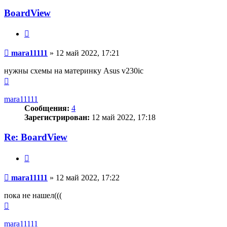
BoardView
Цитата
Сообщение
mara11111
»
12 май 2022, 17:21
нужны схемы на материнку Asus v230ic
Вернуться
к
началу
mara11111
Сообщения:
4
Зарегистрирован:
12 май 2022, 17:18
Re: BoardView
Цитата
Сообщение
mara11111
»
12 май 2022, 17:22
пока не нашел(((
Вернуться
к
началу
mara11111