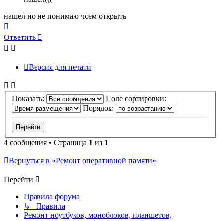
нашел но не понимаю чсем открыть
Вернуться
к
Ответить
О
т
в
е
т
и
т
ь
началу
Версия для печати
Показать:
Поле сортировки:
Порядок:
4 сообщения • Страница
1
из
1
Вернуться в «Ремонт оперативной памяти»
Перейти
Правила форума
↳ Правила
Ремонт ноутбуков, моноблоков, планшетов,