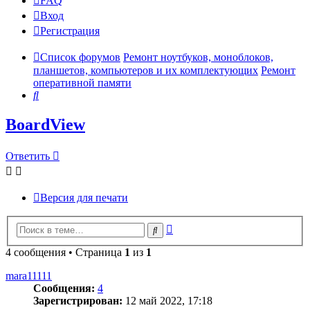
FAQ
Вход
Р
е
г
и
с
т
р
а
ц
и
я
Список форумов
Ремонт ноутбуков, моноблоков,
планшетов, компьютеров и их комплектующих
Ремонт
оперативной памяти
Поиск
BoardView
Ответить
О
т
в
е
т
и
т
ь
Версия для печати
Расширенный
Поиск
поиск
4 сообщения • Страница
1
из
1
mara11111
Сообщения:
4
Зарегистрирован:
12 май 2022, 17:18