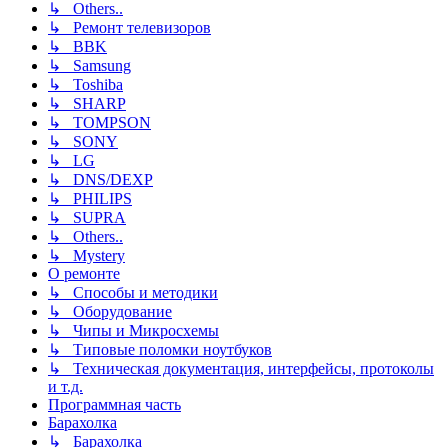
↳ Others..
↳ Ремонт телевизоров
↳ BBK
↳ Samsung
↳ Toshiba
↳ SHARP
↳ TOMPSON
↳ SONY
↳ LG
↳ DNS/DEXP
↳ PHILIPS
↳ SUPRA
↳ Others..
↳ Mystery
О ремонте
↳ Способы и методики
↳ Оборудование
↳ Чипы и Микросхемы
↳ Типовые поломки ноутбуков
↳ Техническая документация, интерфейсы, протоколы
и т.д.
Программная часть
Барахолка
↳ Барахолка