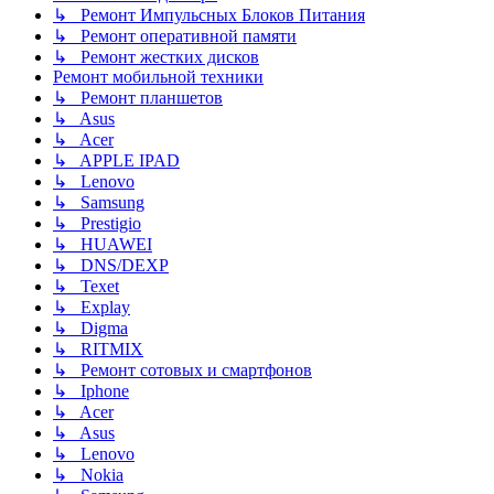
↳ Ремонт Импульсных Блоков Питания
↳ Ремонт оперативной памяти
↳ Ремонт жестких дисков
Ремонт мобильной техники
↳ Ремонт планшетов
↳ Asus
↳ Acer
↳ APPLE IPAD
↳ Lenovo
↳ Samsung
↳ Prestigio
↳ HUAWEI
↳ DNS/DEXP
↳ Texet
↳ Explay
↳ Digma
↳ RITMIX
↳ Ремонт сотовых и смартфонов
↳ Iphone
↳ Acer
↳ Asus
↳ Lenovo
↳ Nokia