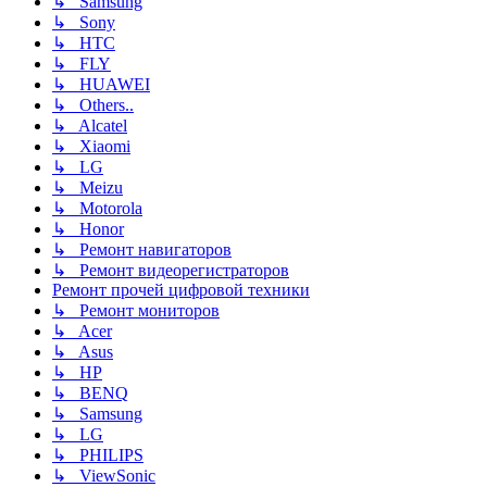
↳ Samsung
↳ Sony
↳ HTC
↳ FLY
↳ HUAWEI
↳ Others..
↳ Alcatel
↳ Xiaomi
↳ LG
↳ Meizu
↳ Motorola
↳ Honor
↳ Ремонт навигаторов
↳ Ремонт видеорегистраторов
Ремонт прочей цифровой техники
↳ Ремонт мониторов
↳ Acer
↳ Asus
↳ HP
↳ BENQ
↳ Samsung
↳ LG
↳ PHILIPS
↳ ViewSonic