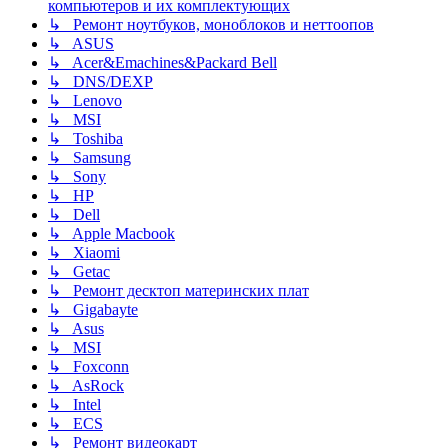
компьютеров и их комплектующих
↳ Ремонт ноутбуков, моноблоков и неттоопов
↳ ASUS
↳ Acer&Emachines&Packard Bell
↳ DNS/DEXP
↳ Lenovo
↳ MSI
↳ Toshiba
↳ Samsung
↳ Sony
↳ HP
↳ Dell
↳ Apple Macbook
↳ Xiaomi
↳ Getac
↳ Ремонт десктоп материнских плат
↳ Gigabayte
↳ Asus
↳ MSI
↳ Foxconn
↳ AsRock
↳ Intel
↳ ECS
↳ Ремонт видеокарт