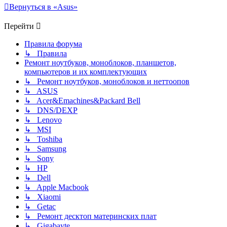
Вернуться в «Asus»
Перейти
Правила форума
↳ Правила
Ремонт ноутбуков, моноблоков, планшетов,
компьютеров и их комплектующих
↳ Ремонт ноутбуков, моноблоков и неттоопов
↳ ASUS
↳ Acer&Emachines&Packard Bell
↳ DNS/DEXP
↳ Lenovo
↳ MSI
↳ Toshiba
↳ Samsung
↳ Sony
↳ HP
↳ Dell
↳ Apple Macbook
↳ Xiaomi
↳ Getac
↳ Ремонт десктоп материнских плат
↳ Gigabayte