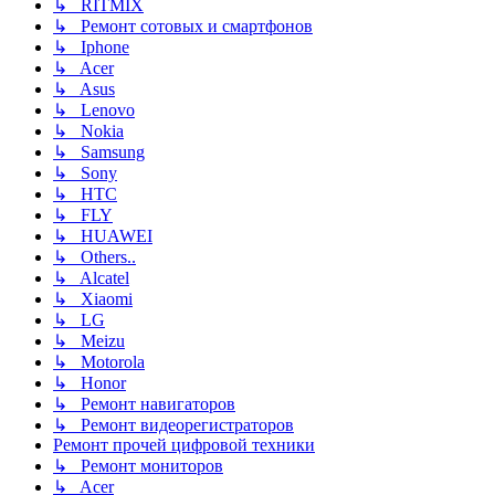
↳ RITMIX
↳ Ремонт сотовых и смартфонов
↳ Iphone
↳ Acer
↳ Asus
↳ Lenovo
↳ Nokia
↳ Samsung
↳ Sony
↳ HTC
↳ FLY
↳ HUAWEI
↳ Others..
↳ Alcatel
↳ Xiaomi
↳ LG
↳ Meizu
↳ Motorola
↳ Honor
↳ Ремонт навигаторов
↳ Ремонт видеорегистраторов
Ремонт прочей цифровой техники
↳ Ремонт мониторов
↳ Acer