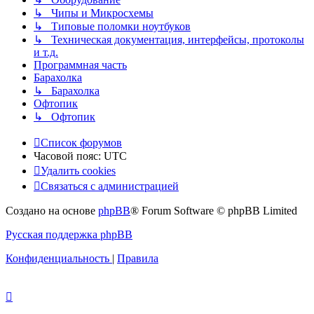
↳ Чипы и Микросхемы
↳ Типовые поломки ноутбуков
↳ Техническая документация, интерфейсы, протоколы
и т.д.
Программная часть
Барахолка
↳ Барахолка
Офтопик
↳ Офтопик
Список форумов
Часовой пояс:
UTC
Удалить cookies
Связаться
С
в
я
з
а
т
ь
с
я
с
а
д
м
и
н
и
с
т
р
а
ц
и
е
й
с
Создано на основе
phpBB
® Forum Software © phpBB Limited
администрацией
Русская поддержка phpBB
Конфиденциальность
|
Правила