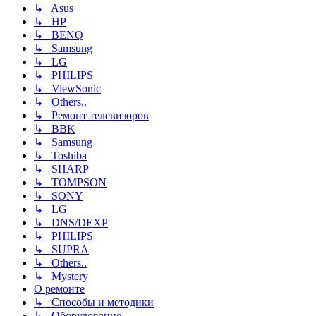
↳ Asus
↳ HP
↳ BENQ
↳ Samsung
↳ LG
↳ PHILIPS
↳ ViewSonic
↳ Others..
↳ Ремонт телевизоров
↳ BBK
↳ Samsung
↳ Toshiba
↳ SHARP
↳ TOMPSON
↳ SONY
↳ LG
↳ DNS/DEXP
↳ PHILIPS
↳ SUPRA
↳ Others..
↳ Mystery
О ремонте
↳ Способы и методики
↳ Оборудование