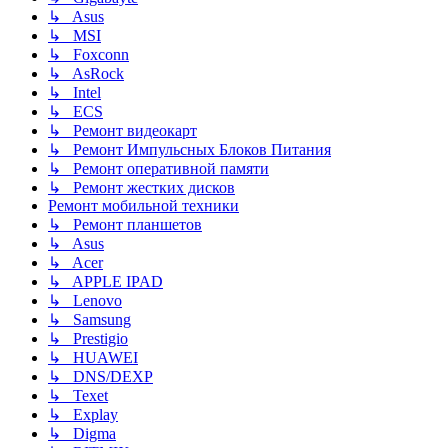
↳ Asus
↳ MSI
↳ Foxconn
↳ AsRock
↳ Intel
↳ ECS
↳ Ремонт видеокарт
↳ Ремонт Импульсных Блоков Питания
↳ Ремонт оперативной памяти
↳ Ремонт жестких дисков
Ремонт мобильной техники
↳ Ремонт планшетов
↳ Asus
↳ Acer
↳ APPLE IPAD
↳ Lenovo
↳ Samsung
↳ Prestigio
↳ HUAWEI
↳ DNS/DEXP
↳ Texet
↳ Explay
↳ Digma