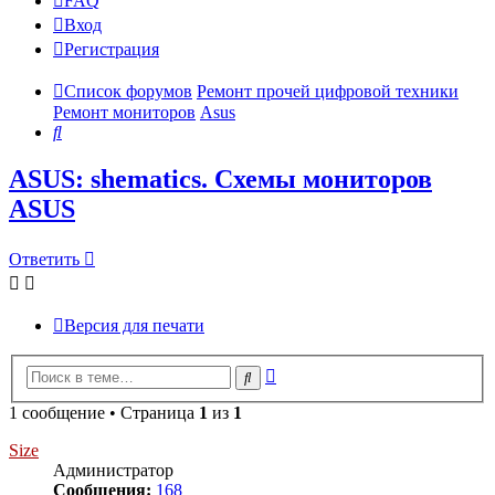
FAQ
Вход
Р
е
г
и
с
т
р
а
ц
и
я
Список форумов
Ремонт прочей цифровой техники
Ремонт мониторов
Asus
Поиск
ASUS: shematics. Схемы мониторов
ASUS
Ответить
О
т
в
е
т
и
т
ь
Версия для печати
Расширенный
Поиск
поиск
1 сообщение • Страница
1
из
1
Size
Администратор
Сообщения:
168