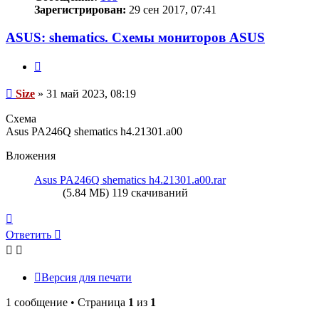
Зарегистрирован:
29 сен 2017, 07:41
ASUS: shematics. Схемы мониторов ASUS
Цитата
Сообщение
Size
»
31 май 2023, 08:19
Схема
Asus PA246Q shematics h4.21301.a00
Вложения
Asus PA246Q shematics h4.21301.a00.rar
(5.84 МБ) 119 скачиваний
Вернуться
к
Ответить
О
т
в
е
т
и
т
ь
началу
Версия для печати
1 сообщение • Страница
1
из
1