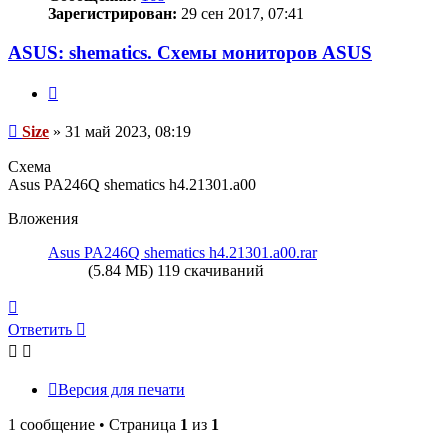
Зарегистрирован:
29 сен 2017, 07:41
ASUS: shematics. Схемы мониторов ASUS
Цитата
Сообщение
Size
»
31 май 2023, 08:19
Схема
Asus PA246Q shematics h4.21301.a00
Вложения
Asus PA246Q shematics h4.21301.a00.rar
(5.84 МБ) 119 скачиваний
Вернуться
к
Ответить
О
т
в
е
т
и
т
ь
началу
Версия для печати
1 сообщение • Страница
1
из
1