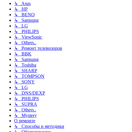
↳ Asus
↳ HP
↳ BENQ
↳ Samsung
↳ LG
↳ PHILIPS
↳ ViewSonic
↳ Others..
↳ Ремонт телевизоров
↳ BBK
↳ Samsung
↳ Toshiba
↳ SHARP
↳ TOMPSON
↳ SONY
↳ LG
↳ DNS/DEXP
↳ PHILIPS
↳ SUPRA
↳ Others..
↳ Mystery
О ремонте
↳ Способы и методики
↳ Оборудование