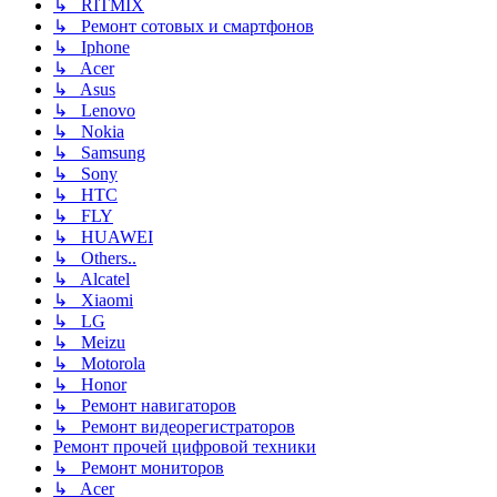
↳ RITMIX
↳ Ремонт сотовых и смартфонов
↳ Iphone
↳ Acer
↳ Asus
↳ Lenovo
↳ Nokia
↳ Samsung
↳ Sony
↳ HTC
↳ FLY
↳ HUAWEI
↳ Others..
↳ Alcatel
↳ Xiaomi
↳ LG
↳ Meizu
↳ Motorola
↳ Honor
↳ Ремонт навигаторов
↳ Ремонт видеорегистраторов
Ремонт прочей цифровой техники
↳ Ремонт мониторов
↳ Acer