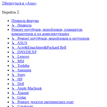
Вернуться в «Asus»
Перейти
Правила форума
↳ Правила
Ремонт ноутбуков, моноблоков, планшетов,
компьютеров и их комплектующих
↳ Ремонт ноутбуков, моноблоков и неттоопов
↳ ASUS
↳ Acer&Emachines&Packard Bell
↳ DNS/DEXP
↳ Lenovo
↳ MSI
↳ Toshiba
↳ Samsung
↳ Sony
↳ HP
↳ Dell
↳ Apple Macbook
↳ Xiaomi
↳ Getac
↳ Ремонт десктоп материнских плат
↳ Gigabayte