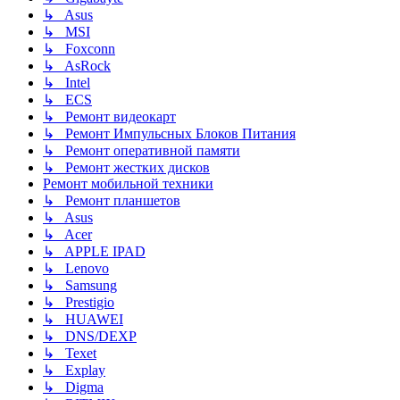
↳ Asus
↳ MSI
↳ Foxconn
↳ AsRock
↳ Intel
↳ ECS
↳ Ремонт видеокарт
↳ Ремонт Импульсных Блоков Питания
↳ Ремонт оперативной памяти
↳ Ремонт жестких дисков
Ремонт мобильной техники
↳ Ремонт планшетов
↳ Asus
↳ Acer
↳ APPLE IPAD
↳ Lenovo
↳ Samsung
↳ Prestigio
↳ HUAWEI
↳ DNS/DEXP
↳ Texet
↳ Explay
↳ Digma