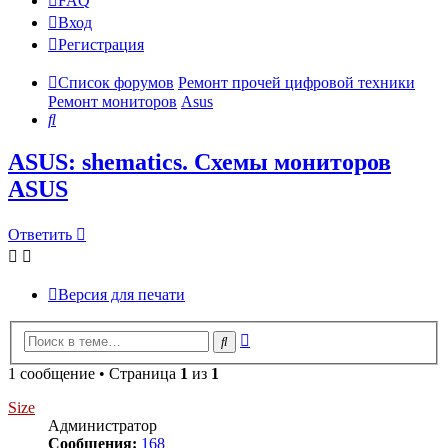
FAQ
Вход
Р
е
г
и
с
т
р
а
ц
и
я
Список форумов
Ремонт прочей цифровой техники
Ремонт мониторов
Asus
Поиск
ASUS: shematics. Схемы мониторов
ASUS
Ответить
О
т
в
е
т
и
т
ь
Версия для печати
Расширенный
Поиск
поиск
1 сообщение • Страница
1
из
1
Size
Администратор
Сообщения:
168