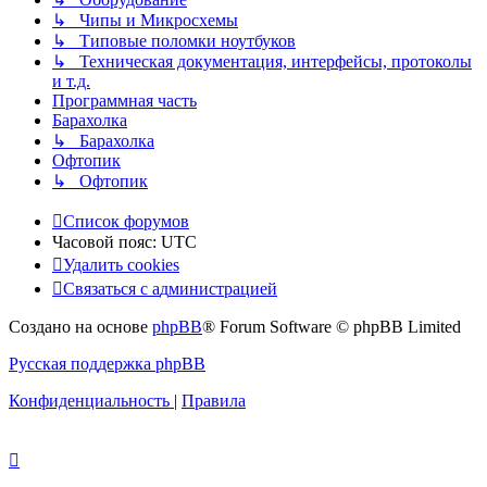
↳ Чипы и Микросхемы
↳ Типовые поломки ноутбуков
↳ Техническая документация, интерфейсы, протоколы
и т.д.
Программная часть
Барахолка
↳ Барахолка
Офтопик
↳ Офтопик
Список форумов
Часовой пояс:
UTC
Удалить cookies
Связаться
С
в
я
з
а
т
ь
с
я
с
а
д
м
и
н
и
с
т
р
а
ц
и
е
й
с
Создано на основе
phpBB
® Forum Software © phpBB Limited
администрацией
Русская поддержка phpBB
Конфиденциальность
|
Правила