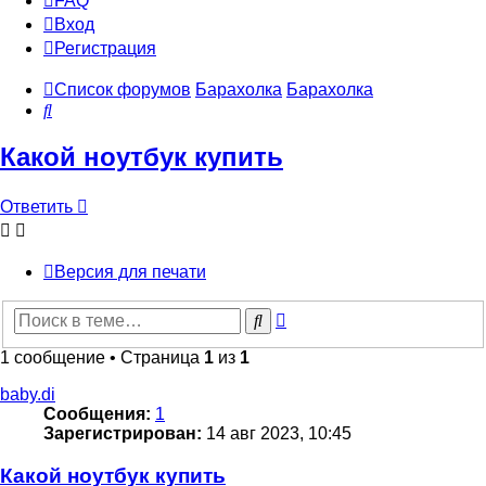
FAQ
Вход
Р
е
г
и
с
т
р
а
ц
и
я
Список форумов
Барахолка
Барахолка
Поиск
Какой ноутбук купить
Ответить
О
т
в
е
т
и
т
ь
Версия для печати
Расширенный
Поиск
поиск
1 сообщение • Страница
1
из
1
baby.di
Сообщения:
1
Зарегистрирован:
14 авг 2023, 10:45
Какой ноутбук купить