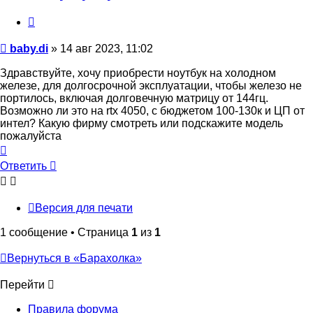
Цитата
Сообщение
baby.di
»
14 авг 2023, 11:02
Здравствуйте, хочу приобрести ноутбук на холодном
железе, для долгосрочной эксплуатации, чтобы железо не
портилось, включая долговечную матрицу от 144гц.
Возможно ли это на rtx 4050, с бюджетом 100-130к и ЦП от
интел? Какую фирму смотреть или подскажите модель
пожалуйста
Вернуться
к
Ответить
О
т
в
е
т
и
т
ь
началу
Версия для печати
1 сообщение • Страница
1
из
1
Вернуться в «Барахолка»
Перейти
Правила форума